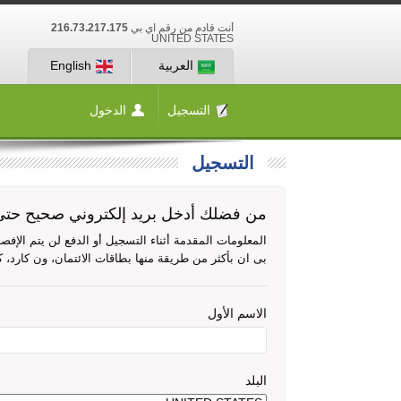
أنت قادم من رقم آي بي
216.73.217.175
UNITED STATES
العربية
English
التسجيل
الدخول
التسجيل
من فضلك أدخل بريد إلكتروني صحيح حتى 
المعلومات المقدمة أثناء التسجيل أو الدفع لن يتم الإ
بى ان بأكثر من طريقة منها بطاقات الائتمان، ون كارد، 
الاسم الأول
البلد